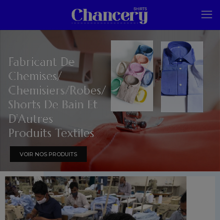
Fabricant De
Chemises/
Chemisiers/Robes/
Shorts De Bain Et
D’Autres
Produits Textiles
VOIR NOS PRODUITS