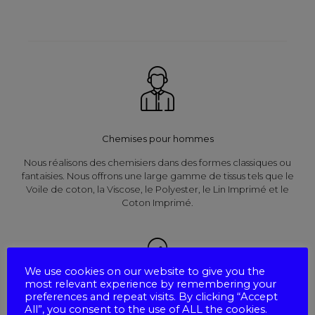
Chemises pour hommes
Nous réalisons des chemisiers dans des formes classiques ou
fantaisies. Nous offrons une large gamme de tissus tels que le
Voile de coton, la Viscose, le Polyester, le Lin Imprimé et le
Coton Imprimé.
We use cookies on our website to give you the
most relevant experience by remembering your
preferences and repeat visits. By clicking “Accept
All”, you consent to the use of ALL the cookies.
Chemises pour femmes