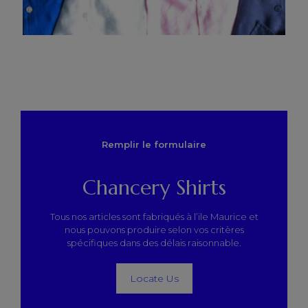
Remplir le formulaire
Chancery Shirts
Tous nos articles sont fabriqués à l’ile Maurice et
nous pouvons produire selon vos critères
spécifiques dans des délais raisonnable.
Locate Us