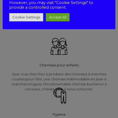
However, you may visit "Cookie Settings" to
provide a controlled consent.
Nous réalisons des chemisiers dans des formes classiques ou
fantaisies. Nous offrons une large gamme de tissus tels que le
Cookie Settings
Accept All
Voile de coton, la Viscose, le Polyester, le Lin Imprimé et le
Coton Imprimé.
Chemises pour enfants
Que vous cherchez a produire des chemises à manches
courtes pour l’été, une chemise indémodable en jean à
manches longues, l’incontournable chemise bucheron à
carreaux, n’hésitez pas à nous contacter.
Pyjama