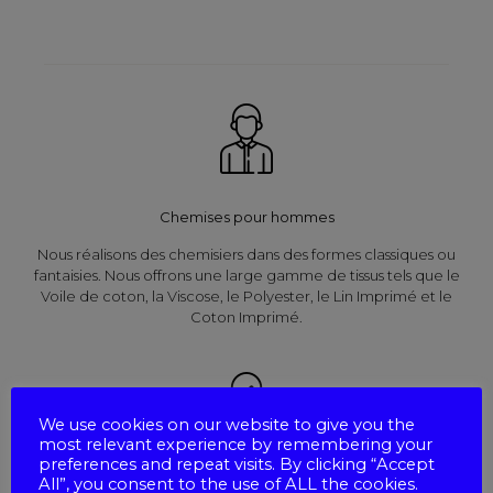
Chemises pour hommes
Nous réalisons des chemisiers dans des formes classiques ou
fantaisies. Nous offrons une large gamme de tissus tels que le
Voile de coton, la Viscose, le Polyester, le Lin Imprimé et le
Coton Imprimé.
We use cookies on our website to give you the
most relevant experience by remembering your
preferences and repeat visits. By clicking “Accept
All”, you consent to the use of ALL the cookies.
Chemises pour femmes