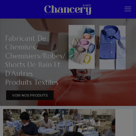
Fabricant De
Chemises/
Chemisiers/Robes/
Shorts De Bain Et
D’Autres
Produits Textiles
VOIR NOS PRODUITS