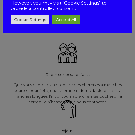
However, you may visit "Cookie Settings" to
provide a controlled consent.
Nous réalisons des chemisiers dans des formes classiques ou
fantaisies. Nous offrons une large gamme de tissus tels que le
Cookie Settings
Accept All
Voile de coton, la Viscose, le Polyester, le Lin Imprimé et le
Coton Imprimé.
Chemises pour enfants
Que vous cherchez a produire des chemises à manches
courtes pour l’été, une chemise indémodable en jean à
manches longues, l’incontournable chemise bucheron à
carreaux, n’hésitez pas à nous contacter.
Pyjama