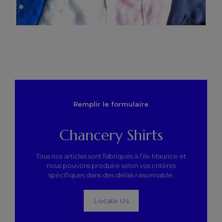
Remplir le formulaire
Chancery Shirts
Tous nos articles sont fabriqués à l’ile Maurice et
nous pouvons produire selon vos critères
spécifiques dans des délais raisonnable.
Locate Us