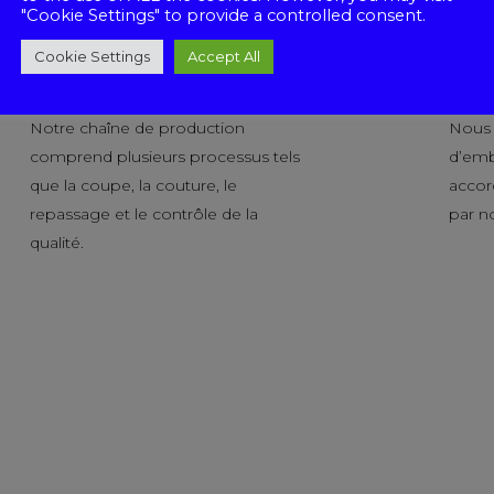
"Cookie Settings" to provide a controlled consent.
Cookie Settings
Accept All
Production
Pack
Notre chaîne de production
Nous o
comprend plusieurs processus tels
d’emb
que la coupe, la couture, le
accor
repassage et le contrôle de la
par no
qualité.