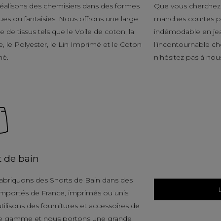
éalisons des chemisiers dans des formes
Que vous cherchez 
ues ou fantaisies. Nous offrons une large
manches courtes po
de tissus tels que le Voile de coton, la
indémodable en je
, le Polyester, le Lin Imprimé et le Coton
l’incontournable c
mé.
n’hésitez pas à nou
t de bain
abriquons des Shorts de Bain dans des
 importés de France, imprimés ou unis.
tilisons des fournitures et accessoires de
e gamme et nous portons une grande