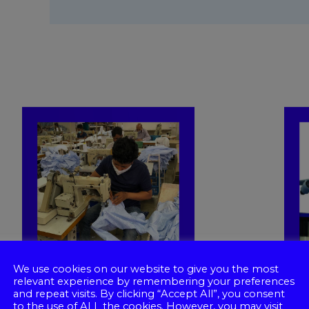
We use cookies on our website to give you the most
relevant experience by remembering your preferences
and repeat visits. By clicking “Accept All”, you consent
to the use of ALL the cookies. However, you may visit