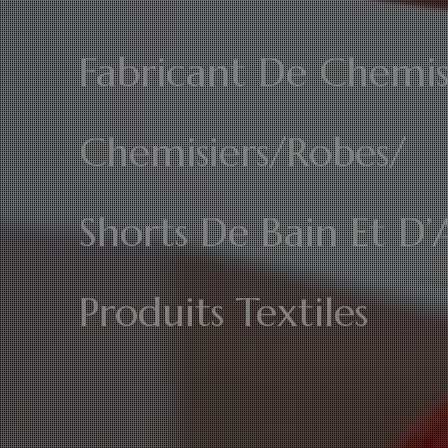
Fabricant De Chemis
Chemisiers/Robes/
Shorts De Bain Et D’
Produits Textiles