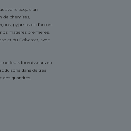
us avons acquis un
ion de chemises,
leçons, pyjamas et d’autres
s nos matières premières,
ose et du Polyester, avec
 meilleurs fournisseurs en
produisons dans de très
t des quantités.