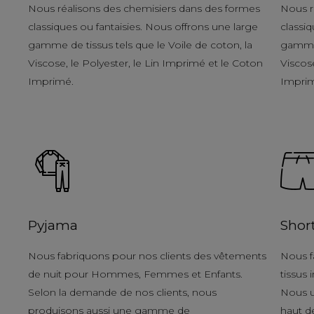
Nous réalisons des chemisiers dans des formes
Nous r
classiques ou fantaisies. Nous offrons une large
classiq
gamme de tissus tels que le Voile de coton, la
gamme 
Viscose, le Polyester, le Lin Imprimé et le Coton
Viscose
Imprimé.
Impri
Pyjama
Shor
Nous fabriquons pour nos clients des vêtements
Nous f
de nuit pour Hommes, Femmes et Enfants.
tissus
Selon la demande de nos clients, nous
Nous u
produisons aussi une gamme de
haut d