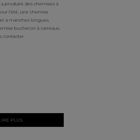
a produire des chemises à
ur l’été, une chemise
an à manches longues,
hemise bucheron à carreaux,
s contacter.
LIRE PLUS