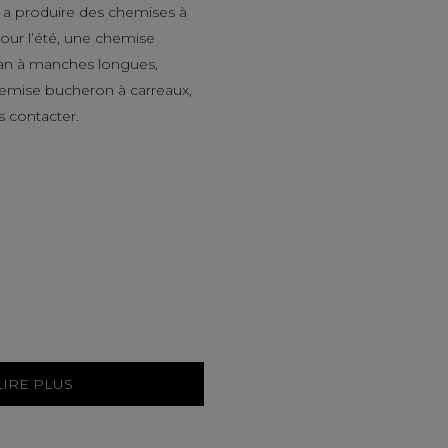
a produire des chemises à
ur l’été, une chemise
an à manches longues,
hemise bucheron à carreaux,
s contacter.
LIRE PLUS