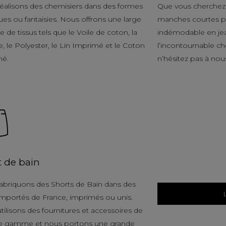
éalisons des chemisiers dans des formes
Que vous cherchez 
ues ou fantaisies. Nous offrons une large
manches courtes po
de tissus tels que le Voile de coton, la
indémodable en je
, le Polyester, le Lin Imprimé et le Coton
l’incontournable c
mé.
n’hésitez pas à nou
t de bain
abriquons des Shorts de Bain dans des
 importés de France, imprimés ou unis.
tilisons des fournitures et accessoires de
e gamme et nous portons une grande