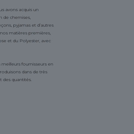
us avons acquis un
ion de chemises,
leçons, pyjamas et d’autres
s nos matières premières,
ose et du Polyester, avec
 meilleurs fournisseurs en
produisons dans de très
t des quantités.