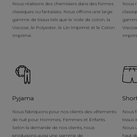
Nous réalisons des chemisiers dans des formes
Nous r
classiques ou fantaisies. Nous offrons une large
classiq
gamme de tissus tels que le Voile de coton, la
gamme 
Viscose, le Polyester, le Lin Imprimé et le Coton
Viscose
Imprimé.
Impri
Pyjama
Shor
Nous fabriquons pour nos clients des vêtements
Nous f
de nuit pour Hommes, Femmes et Enfants.
tissus
Selon la demande de nos clients, nous
Nous u
produisons aussi une gamme de
haut d