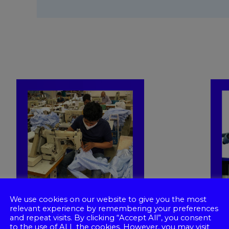
We use cookies on our website to give you the most
relevant experience by remembering your preferences
and repeat visits. By clicking “Accept All”, you consent
to the use of ALL the cookies. However, you may visit