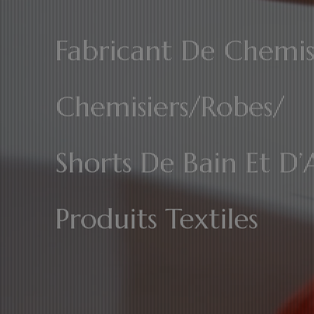
Fabricant De Chemis
Chemisiers/Robes/
Shorts De Bain Et D’
Produits Textiles