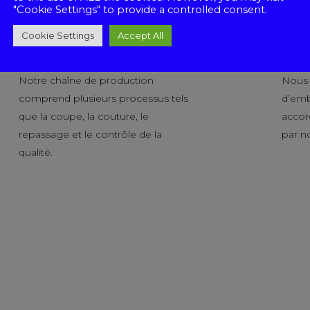
"Cookie Settings" to provide a controlled consent.
Cookie Settings
Accept All
Production
Pack
Notre chaîne de production
Nous o
comprend plusieurs processus tels
d’emb
que la coupe, la couture, le
accor
repassage et le contrôle de la
par no
qualité.