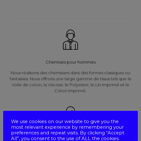
Chemises pour hommes
Nous réalisons des chemisiers dans des formes classiques ou
fantaisies. Nous offrons une large gamme de tissus tels que le
Voile de coton, la Viscose, le Polyester, le Lin Imprimé et le
Coton Imprimé.
We use cookies on our website to give you the
most relevant experience by remembering your
preferences and repeat visits. By clicking “Accept
All”, you consent to the use of ALL the cookies.
Chemises pour femmes