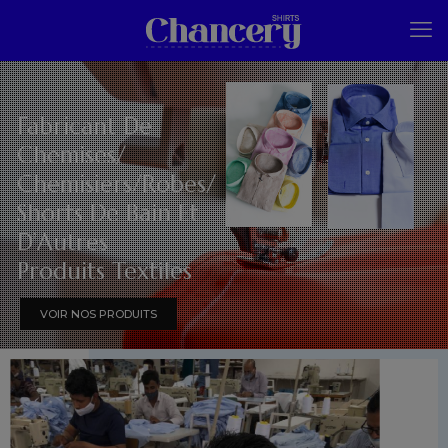
Fabricant De
Chemises/
Chemisiers/Robes/
Shorts De Bain Et
D’Autres
Produits Textiles
VOIR NOS PRODUITS