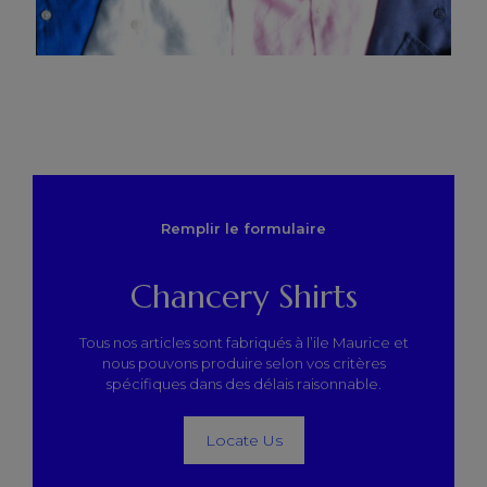
Remplir le formulaire
Chancery Shirts
Tous nos articles sont fabriqués à l’ile Maurice et
nous pouvons produire selon vos critères
spécifiques dans des délais raisonnable.
Locate Us