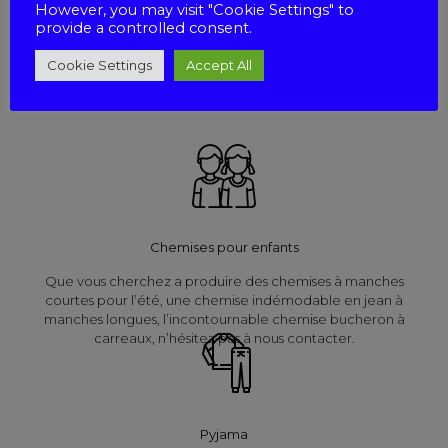
However, you may visit "Cookie Settings" to
provide a controlled consent.
Nous réalisons des chemisiers dans des formes classiques ou
fantaisies. Nous offrons une large gamme de tissus tels que le
Cookie Settings
Accept All
Voile de coton, la Viscose, le Polyester, le Lin Imprimé et le
Coton Imprimé.
Chemises pour enfants
Que vous cherchez a produire des chemises à manches
courtes pour l’été, une chemise indémodable en jean à
manches longues, l’incontournable chemise bucheron à
carreaux, n’hésitez pas à nous contacter.
Pyjama