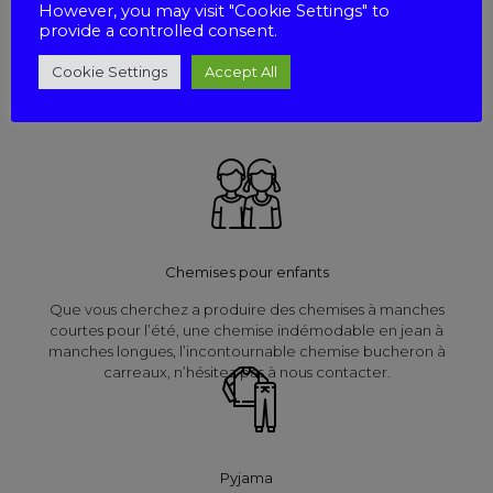
However, you may visit "Cookie Settings" to
provide a controlled consent.
Nous réalisons des chemisiers dans des formes classiques ou
fantaisies. Nous offrons une large gamme de tissus tels que le
Cookie Settings
Accept All
Voile de coton, la Viscose, le Polyester, le Lin Imprimé et le
Coton Imprimé.
Chemises pour enfants
Que vous cherchez a produire des chemises à manches
courtes pour l’été, une chemise indémodable en jean à
manches longues, l’incontournable chemise bucheron à
carreaux, n’hésitez pas à nous contacter.
Pyjama