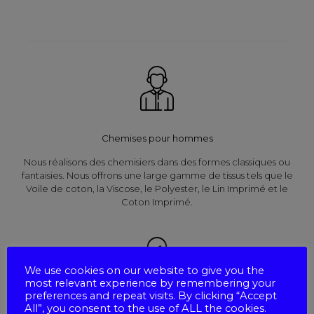
Chemises pour hommes
Nous réalisons des chemisiers dans des formes classiques ou
fantaisies. Nous offrons une large gamme de tissus tels que le
Voile de coton, la Viscose, le Polyester, le Lin Imprimé et le
Coton Imprimé.
We use cookies on our website to give you the
most relevant experience by remembering your
preferences and repeat visits. By clicking “Accept
All”, you consent to the use of ALL the cookies.
Chemises pour femmes