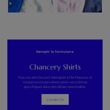
Remplir le formulaire
Chancery Shirts
Tous nos articles sont fabriqués à l’ile Maurice et
nous pouvons produire selon vos critères
spécifiques dans des délais raisonnable.
Locate Us