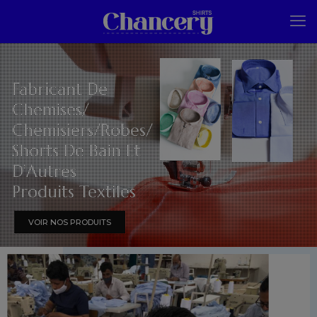
Fabricant De
Chemises/
Chemisiers/Robes/
Shorts De Bain Et
D’Autres
Produits Textiles
VOIR NOS PRODUITS