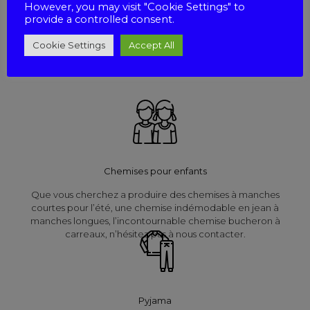
However, you may visit "Cookie Settings" to
provide a controlled consent.
Nous réalisons des chemisiers dans des formes classiques ou
fantaisies. Nous offrons une large gamme de tissus tels que le
Cookie Settings
Accept All
Voile de coton, la Viscose, le Polyester, le Lin Imprimé et le
Coton Imprimé.
Chemises pour enfants
Que vous cherchez a produire des chemises à manches
courtes pour l’été, une chemise indémodable en jean à
manches longues, l’incontournable chemise bucheron à
carreaux, n’hésitez pas à nous contacter.
Pyjama