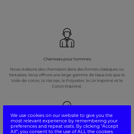
Chemises pour hommes
Nous réalisons des chemisiers dans des formes classiques ou
fantaisies. Nous offrons une large gamme de tissus tels que le
Voile de coton, la Viscose, le Polyester, le Lin Imprimé et le
Coton Imprimé.
We use cookies on our website to give you the
most relevant experience by remembering your
preferences and repeat visits. By clicking “Accept
All”, you consent to the use of ALL the cookies.
Chemises pour femmes