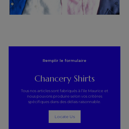
Remplir le formulaire
Chancery Shirts
Tous nos articles sont fabriqués à l’ile Maurice et
nous pouvons produire selon vos critères
spécifiques dans des délais raisonnable.
Locate Us