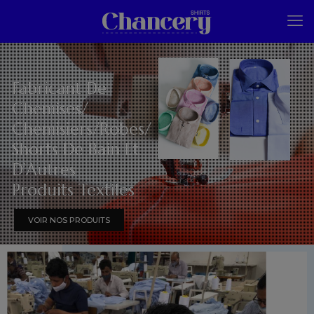
Fabricant De
Chemises/
Chemisiers/Robes/
Shorts De Bain Et
D’Autres
Produits Textiles
VOIR NOS PRODUITS