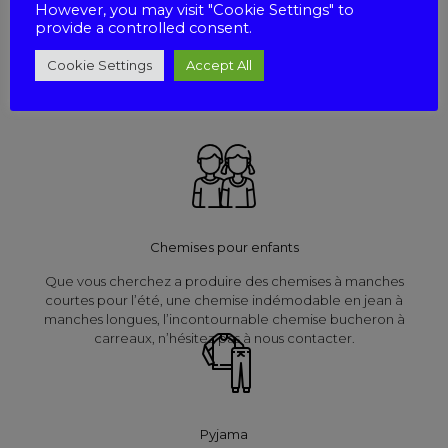
However, you may visit "Cookie Settings" to
provide a controlled consent.
Nous réalisons des chemisiers dans des formes classiques ou
fantaisies. Nous offrons une large gamme de tissus tels que le
Cookie Settings
Accept All
Voile de coton, la Viscose, le Polyester, le Lin Imprimé et le
Coton Imprimé.
Chemises pour enfants
Que vous cherchez a produire des chemises à manches
courtes pour l’été, une chemise indémodable en jean à
manches longues, l’incontournable chemise bucheron à
carreaux, n’hésitez pas à nous contacter.
Pyjama