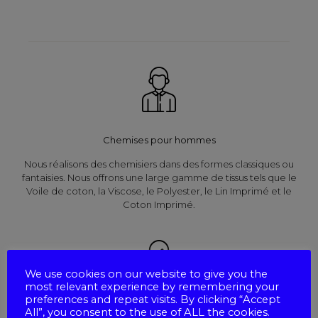
Chemises pour hommes
Nous réalisons des chemisiers dans des formes classiques ou
fantaisies. Nous offrons une large gamme de tissus tels que le
Voile de coton, la Viscose, le Polyester, le Lin Imprimé et le
Coton Imprimé.
We use cookies on our website to give you the
most relevant experience by remembering your
preferences and repeat visits. By clicking “Accept
All”, you consent to the use of ALL the cookies.
Chemises pour femmes