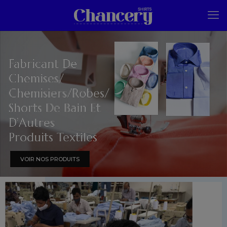
Fabricant De
Chemises/
Chemisiers/Robes/
Shorts De Bain Et
D’Autres
Produits Textiles
VOIR NOS PRODUITS