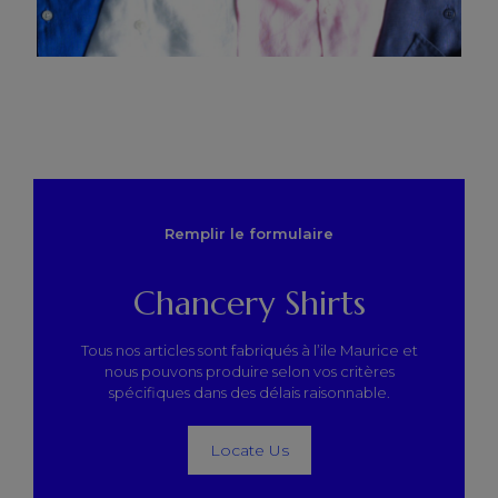
Remplir le formulaire
Chancery Shirts
Tous nos articles sont fabriqués à l’ile Maurice et
nous pouvons produire selon vos critères
spécifiques dans des délais raisonnable.
Locate Us