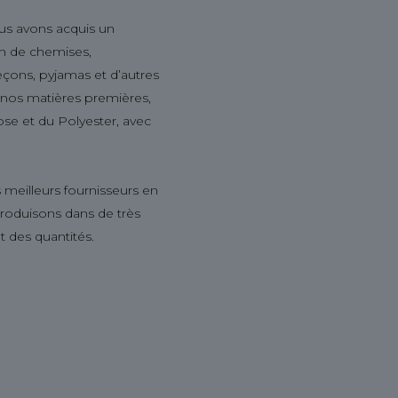
us avons acquis un
ion de chemises,
leçons, pyjamas et d’autres
s nos matières premières,
ose et du Polyester, avec
 meilleurs fournisseurs en
produisons dans de très
t des quantités.