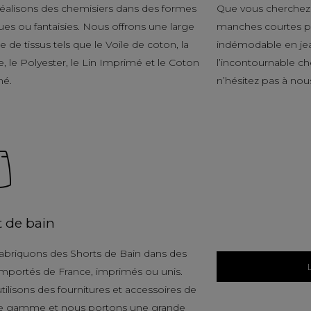
éalisons des chemisiers dans des formes
Que vous cherchez 
ues ou fantaisies. Nous offrons une large
manches courtes po
de tissus tels que le Voile de coton, la
indémodable en je
, le Polyester, le Lin Imprimé et le Coton
l’incontournable c
mé.
n’hésitez pas à nou
t de bain
abriquons des Shorts de Bain dans des
 importés de France, imprimés ou unis.
tilisons des fournitures et accessoires de
e gamme et nous portons une grande