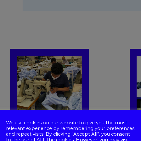
We use cookies on our website to give you the most
relevant experience by remembering your preferences
and repeat visits. By clicking “Accept All”, you consent
to the use of ALL the cookies. However, you may visit