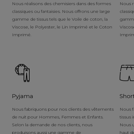
Nous réalisons des chemisiers dans des formes
Nous r
classiques ou fantaisies. Nous offrons une large
classiq
gamme de tissus tels que le Voile de coton, la
gamme 
Viscose, le Polyester, le Lin Imprimé et le Coton
Viscose
Imprimé.
Impri
Pyjama
Shor
Nous fabriquons pour nos clients des vêtements
Nous f
de nuit pour Hommes, Femmes et Enfants.
tissus
Selon la demande de nos clients, nous
Nous u
produisons aussi une gamme de
haut d