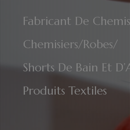
Fabricant De Chemis
Chemisiers/Robes/
Shorts De Bain Et D’
Produits Textiles