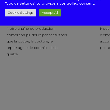
"Cookie Settings" to provide a controlled consent.
Cookie Settings
Accept All
Production
Pack
Notre chaîne de production
Nous o
comprend plusieurs processus tels
d’emb
que la coupe, la couture, le
accor
repassage et le contrôle de la
par no
qualité.