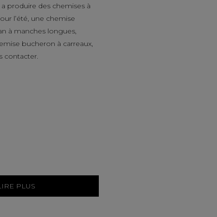
a produire des chemises à
ur l’été, une chemise
an à manches longues,
hemise bucheron à carreaux,
s contacter.
LIRE PLUS