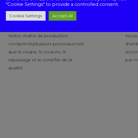
"Cookie Settings" to provide a controlled consent.
Cookie Settings
Accept All
Production
Pack
Notre chaîne de production
Nous o
comprend plusieurs processus tels
d’emb
que la coupe, la couture, le
accor
repassage et le contrôle de la
par no
qualité.