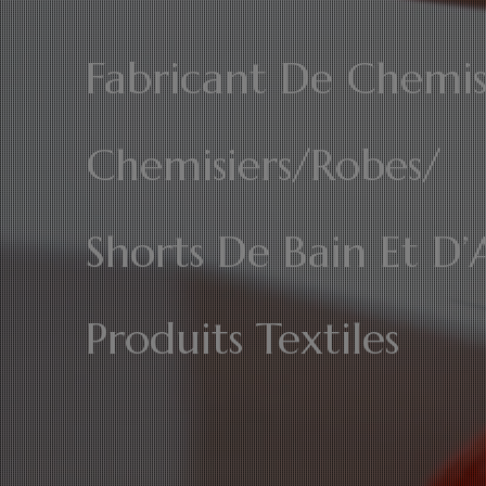
Fabricant De Chemis
Chemisiers/Robes/
Shorts De Bain Et D’
Produits Textiles