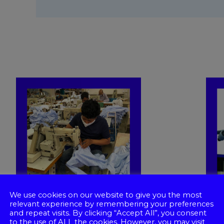
We use cookies on our website to give you the most
relevant experience by remembering your preferences
and repeat visits. By clicking “Accept All”, you consent
to the use of ALL the cookies. However, you may visit