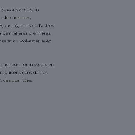
us avons acquis un
ion de chemises,
leçons, pyjamas et d’autres
s nos matières premières,
ose et du Polyester, avec
 meilleurs fournisseurs en
produisons dans de très
t des quantités.