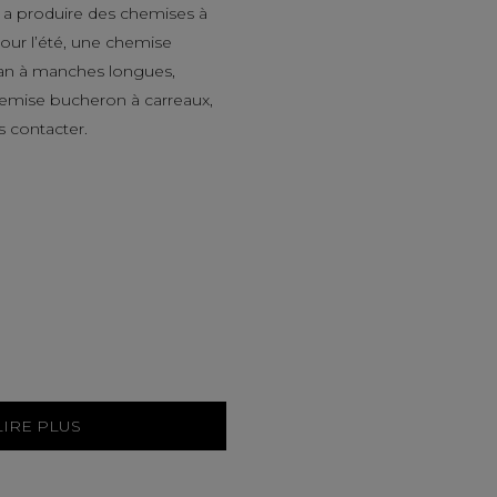
a produire des chemises à
ur l’été, une chemise
an à manches longues,
hemise bucheron à carreaux,
s contacter.
LIRE PLUS