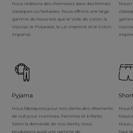
Nous réalisons des chemisiers dans des formes
Nous r
classiques ou fantaisies. Nous offrons une large
classiq
gamme de tissus tels que le Voile de coton, la
gamme 
Viscose, le Polyester, le Lin Imprimé et le Coton
Viscose
Imprimé.
Impri
Pyjama
Shor
Nous fabriquons pour nos clients des vêtements
Nous f
de nuit pour Hommes, Femmes et Enfants.
tissus
Selon la demande de nos clients, nous
Nous u
produisons aussi une gamme de
haut d