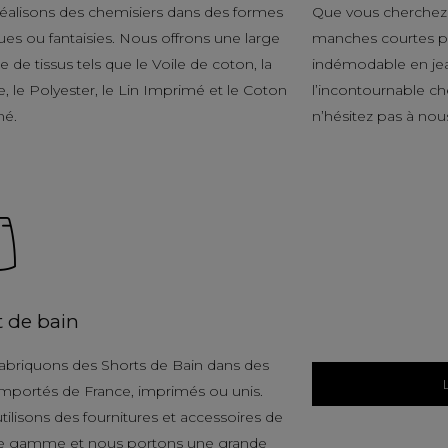
éalisons des chemisiers dans des formes
Que vous cherchez 
ues ou fantaisies. Nous offrons une large
manches courtes po
de tissus tels que le Voile de coton, la
indémodable en je
, le Polyester, le Lin Imprimé et le Coton
l’incontournable c
mé.
n’hésitez pas à nou
t de bain
abriquons des Shorts de Bain dans des
 importés de France, imprimés ou unis.
tilisons des fournitures et accessoires de
e gamme et nous portons une grande