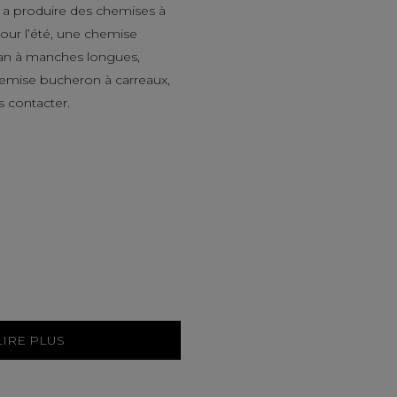
a produire des chemises à
ur l’été, une chemise
an à manches longues,
hemise bucheron à carreaux,
s contacter.
LIRE PLUS