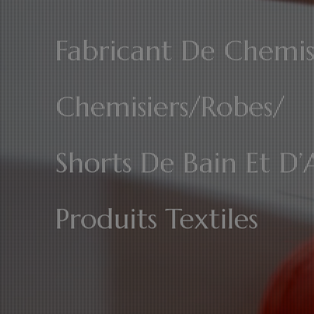
Fabricant De Chemis
Chemisiers/Robes/
Shorts De Bain Et D’
Produits Textiles