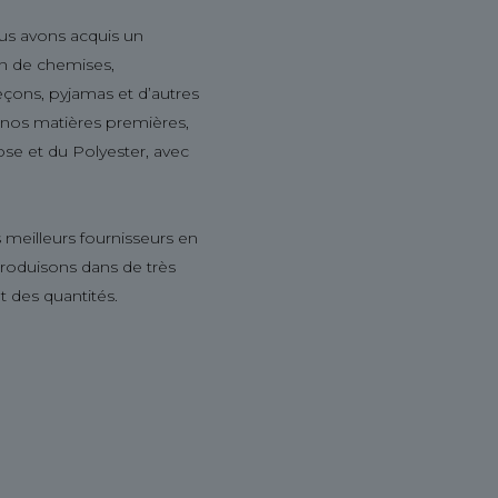
us avons acquis un
ion de chemises,
leçons, pyjamas et d’autres
s nos matières premières,
ose et du Polyester, avec
 meilleurs fournisseurs en
produisons dans de très
t des quantités.