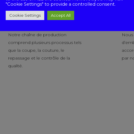
"Cookie Settings" to provide a controlled consent.
Cookie Settings
Accept All
Production
Pack
Notre chaîne de production
Nous o
comprend plusieurs processus tels
d’emb
que la coupe, la couture, le
accor
repassage et le contrôle de la
par no
qualité.