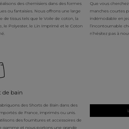
éalisons des chemisiers dans des formes
Que vous cherchez 
ues ou fantaisies. Nous offrons une large
manches courtes po
de tissus tels que le Voile de coton, la
indémodable en je
, le Polyester, le Lin Imprimé et le Coton
l’incontournable c
mé.
n’hésitez pas à nou
t de bain
abriquons des Shorts de Bain dans des
 importés de France, imprimés ou unis.
tilisons des fournitures et accessoires de
e gamme et nous portons une grande