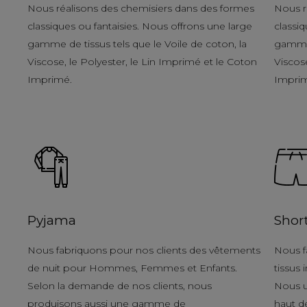
Nous réalisons des chemisiers dans des formes
Nous r
classiques ou fantaisies. Nous offrons une large
classiq
gamme de tissus tels que le Voile de coton, la
gamme 
Viscose, le Polyester, le Lin Imprimé et le Coton
Viscose
Imprimé.
Impri
Pyjama
Shor
Nous fabriquons pour nos clients des vêtements
Nous f
de nuit pour Hommes, Femmes et Enfants.
tissus
Selon la demande de nos clients, nous
Nous u
produisons aussi une gamme de
haut d