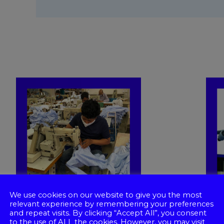
We use cookies on our website to give you the most
relevant experience by remembering your preferences
and repeat visits. By clicking “Accept All”, you consent
to the use of ALL the cookies. However, you may visit