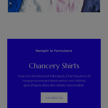
Remplir le formulaire
Chancery Shirts
Tous nos articles sont fabriqués à l’ile Maurice et
nous pouvons produire selon vos critères
spécifiques dans des délais raisonnable.
Locate Us