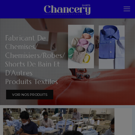
Fabricant De
Chemises/
Chemisiers/Robes/
Shorts De Bain Et
D’Autres
Produits Textiles
VOIR NOS PRODUITS