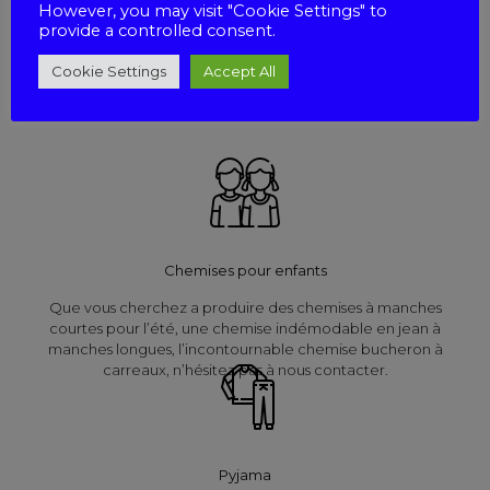
However, you may visit "Cookie Settings" to
provide a controlled consent.
Nous réalisons des chemisiers dans des formes classiques ou
fantaisies. Nous offrons une large gamme de tissus tels que le
Cookie Settings
Accept All
Voile de coton, la Viscose, le Polyester, le Lin Imprimé et le
Coton Imprimé.
Chemises pour enfants
Que vous cherchez a produire des chemises à manches
courtes pour l’été, une chemise indémodable en jean à
manches longues, l’incontournable chemise bucheron à
carreaux, n’hésitez pas à nous contacter.
Pyjama