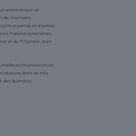
us avons acquis un
ion de chemises,
leçons, pyjamas et d’autres
s nos matières premières,
ose et du Polyester, avec
 meilleurs fournisseurs en
produisons dans de très
t des quantités.