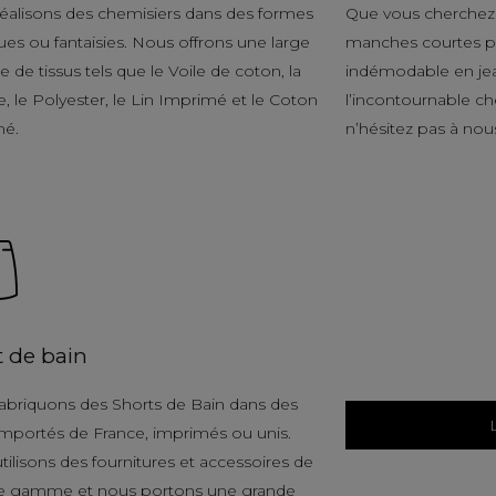
éalisons des chemisiers dans des formes
Que vous cherchez 
ues ou fantaisies. Nous offrons une large
manches courtes po
de tissus tels que le Voile de coton, la
indémodable en je
, le Polyester, le Lin Imprimé et le Coton
l’incontournable c
mé.
n’hésitez pas à nou
t de bain
abriquons des Shorts de Bain dans des
 importés de France, imprimés ou unis.
tilisons des fournitures et accessoires de
e gamme et nous portons une grande