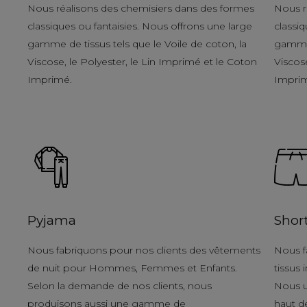
Nous réalisons des chemisiers dans des formes
Nous r
classiques ou fantaisies. Nous offrons une large
classiq
gamme de tissus tels que le Voile de coton, la
gamme 
Viscose, le Polyester, le Lin Imprimé et le Coton
Viscose
Imprimé.
Impri
Pyjama
Shor
Nous fabriquons pour nos clients des vêtements
Nous f
de nuit pour Hommes, Femmes et Enfants.
tissus
Selon la demande de nos clients, nous
Nous u
produisons aussi une gamme de
haut d