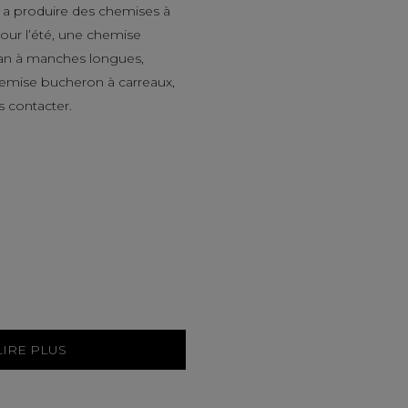
a produire des chemises à
ur l’été, une chemise
an à manches longues,
hemise bucheron à carreaux,
s contacter.
LIRE PLUS