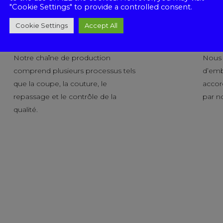
"Cookie Settings" to provide a controlled consent.
Cookie Settings
Accept All
Production
Pack
Notre chaîne de production
Nous o
comprend plusieurs processus tels
d’emb
que la coupe, la couture, le
accor
repassage et le contrôle de la
par no
qualité.