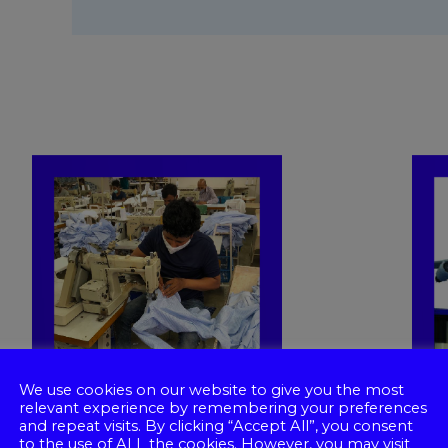
We use cookies on our website to give you the most
relevant experience by remembering your preferences
and repeat visits. By clicking “Accept All”, you consent
to the use of ALL the cookies. However, you may visit