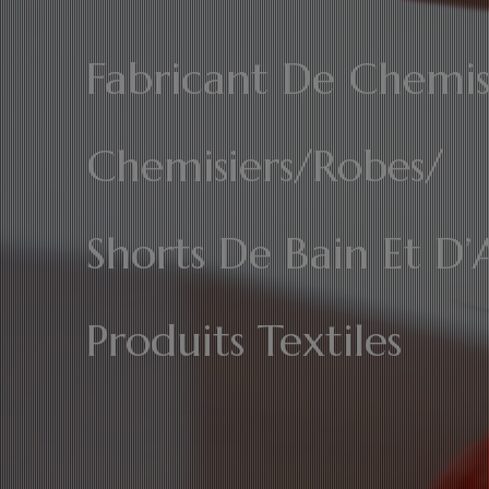
Fabricant De Chemis
Chemisiers/Robes/
Shorts De Bain Et D’
Produits Textiles