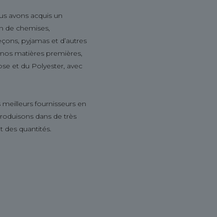
us avons acquis un
ion de chemises,
leçons, pyjamas et d’autres
s nos matières premières,
ose et du Polyester, avec
 meilleurs fournisseurs en
produisons dans de très
t des quantités.