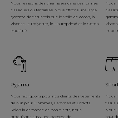
Nous réalisons des chemisiers dans des formes
Nous r
classiques ou fantaisies. Nous offrons une large
classiq
gamme de tissus tels que le Voile de coton, la
gamme 
Viscose, le Polyester, le Lin Imprimé et le Coton
Viscose
Imprimé.
Impri
Pyjama
Shor
Nous fabriquons pour nos clients des vêtements
Nous f
de nuit pour Hommes, Femmes et Enfants.
tissus
Selon la demande de nos clients, nous
Nous u
produisons aussi une gamme de
haut d