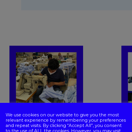
We use cookies on our website to give you the most
relevant experience by remembering your preferences
and repeat visits. By clicking “Accept All”, you consent
to the use of ALL the cookies. However, you may visit