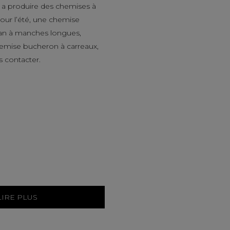
a produire des chemises à
ur l’été, une chemise
an à manches longues,
hemise bucheron à carreaux,
s contacter.
LIRE PLUS