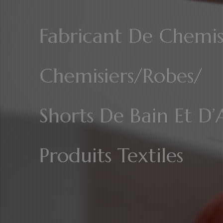
Fabricant De Chemis
Chemisiers/Robes/
Shorts De Bain Et D’
Produits Textiles