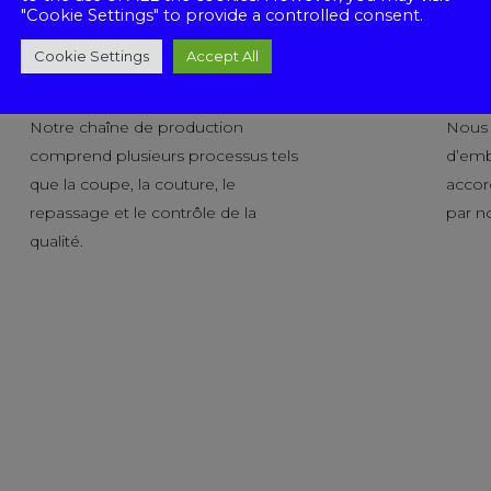
"Cookie Settings" to provide a controlled consent.
Cookie Settings
Accept All
Production
Pack
Notre chaîne de production
Nous o
comprend plusieurs processus tels
d’emb
que la coupe, la couture, le
accor
repassage et le contrôle de la
par no
qualité.