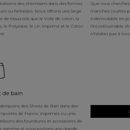
éalisons des chemisiers dans des formes
Que vous cherchez 
ues ou fantaisies. Nous offrons une large
manches courtes po
de tissus tels que le Voile de coton, la
indémodable en je
, le Polyester, le Lin Imprimé et le Coton
l’incontournable c
mé.
n’hésitez pas à nou
t de bain
abriquons des Shorts de Bain dans des
 importés de France, imprimés ou unis.
tilisons des fournitures et accessoires de
e gamme et nous portons une grande