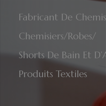
Fabricant De Chemis
Chemisiers/Robes/
Shorts De Bain Et D’
Produits Textiles