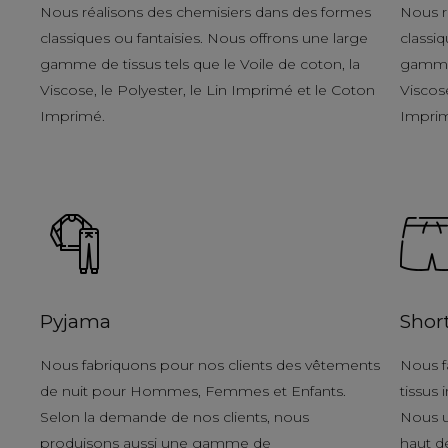
Nous réalisons des chemisiers dans des formes
Nous r
classiques ou fantaisies. Nous offrons une large
classiq
gamme de tissus tels que le Voile de coton, la
gamme 
Viscose, le Polyester, le Lin Imprimé et le Coton
Viscose
Imprimé.
Impri
Pyjama
Shor
Nous fabriquons pour nos clients des vêtements
Nous f
de nuit pour Hommes, Femmes et Enfants.
tissus
Selon la demande de nos clients, nous
Nous u
produisons aussi une gamme de
haut d