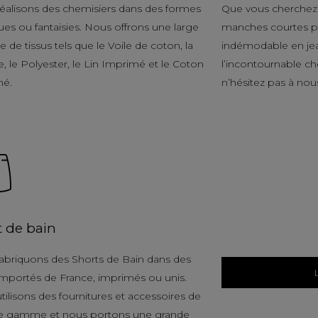
éalisons des chemisiers dans des formes
Que vous cherchez 
ues ou fantaisies. Nous offrons une large
manches courtes po
de tissus tels que le Voile de coton, la
indémodable en je
, le Polyester, le Lin Imprimé et le Coton
l’incontournable c
mé.
n’hésitez pas à nou
t de bain
abriquons des Shorts de Bain dans des
 importés de France, imprimés ou unis.
tilisons des fournitures et accessoires de
e gamme et nous portons une grande