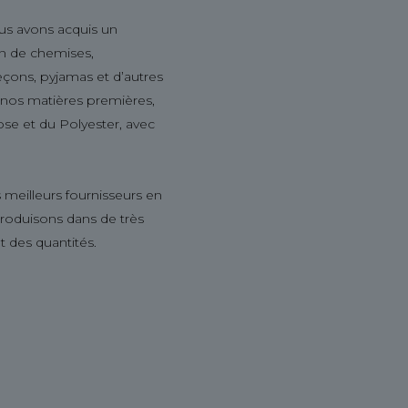
us avons acquis un
ion de chemises,
leçons, pyjamas et d’autres
s nos matières premières,
ose et du Polyester, avec
 meilleurs fournisseurs en
produisons dans de très
t des quantités.