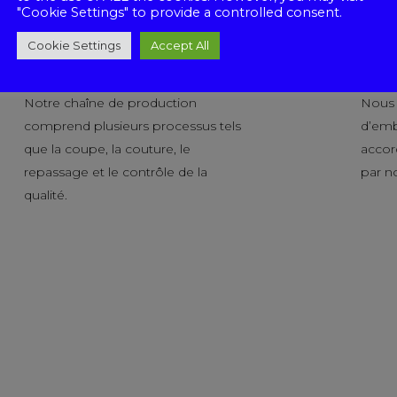
"Cookie Settings" to provide a controlled consent.
Cookie Settings
Accept All
Production
Pack
Notre chaîne de production
Nous o
comprend plusieurs processus tels
d’emb
que la coupe, la couture, le
accor
repassage et le contrôle de la
par no
qualité.