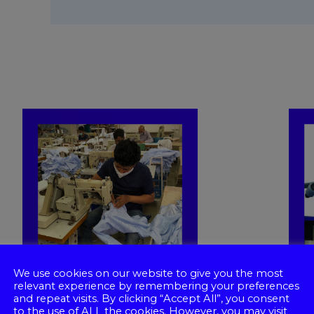
We use cookies on our website to give you the most
relevant experience by remembering your preferences
and repeat visits. By clicking “Accept All”, you consent
to the use of ALL the cookies. However, you may visit