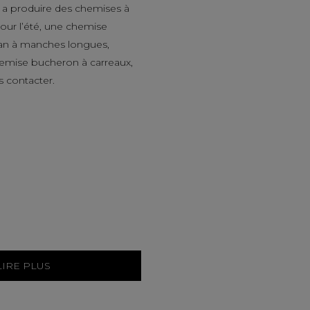
a produire des chemises à
ur l’été, une chemise
an à manches longues,
hemise bucheron à carreaux,
s contacter.
LIRE PLUS