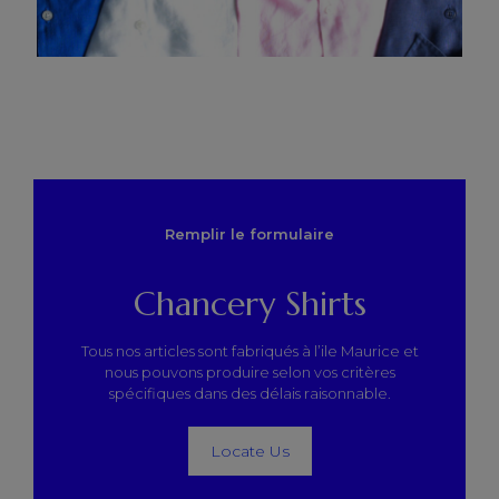
Remplir le formulaire
Chancery Shirts
Tous nos articles sont fabriqués à l’ile Maurice et
nous pouvons produire selon vos critères
spécifiques dans des délais raisonnable.
Locate Us