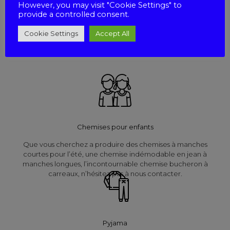
However, you may visit "Cookie Settings" to
provide a controlled consent.
Nous réalisons des chemisiers dans des formes classiques ou
fantaisies. Nous offrons une large gamme de tissus tels que le
Cookie Settings
Accept All
Voile de coton, la Viscose, le Polyester, le Lin Imprimé et le
Coton Imprimé.
Chemises pour enfants
Que vous cherchez a produire des chemises à manches
courtes pour l’été, une chemise indémodable en jean à
manches longues, l’incontournable chemise bucheron à
carreaux, n’hésitez pas à nous contacter.
Pyjama