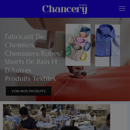
Fabricant De
Chemises/
Chemisiers/Robes/
Shorts De Bain Et
D’Autres
Produits Textiles
VOIR NOS PRODUITS