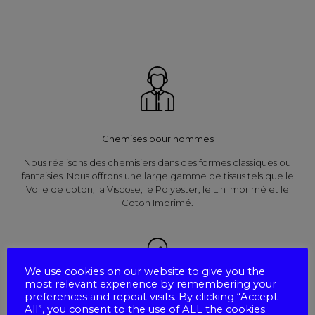
Chemises pour hommes
Nous réalisons des chemisiers dans des formes classiques ou
fantaisies. Nous offrons une large gamme de tissus tels que le
Voile de coton, la Viscose, le Polyester, le Lin Imprimé et le
Coton Imprimé.
We use cookies on our website to give you the
most relevant experience by remembering your
preferences and repeat visits. By clicking “Accept
All”, you consent to the use of ALL the cookies.
Chemises pour femmes