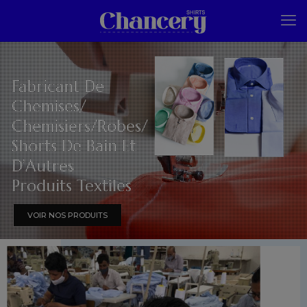
Fabricant De
Chemises/
Chemisiers/Robes/
Shorts De Bain Et
D’Autres
Produits Textiles
VOIR NOS PRODUITS