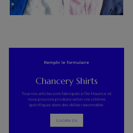
Remplir le formulaire
Chancery Shirts
Tous nos articles sont fabriqués à l’ile Maurice et
nous pouvons produire selon vos critères
spécifiques dans des délais raisonnable.
Locate Us