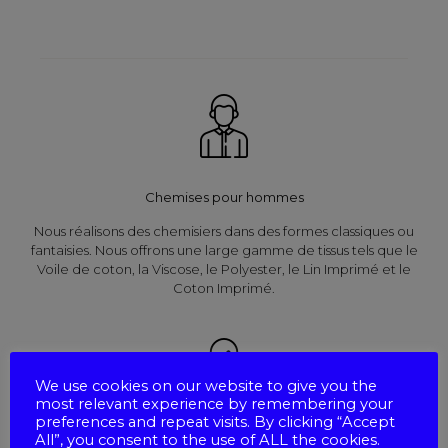
Chemises pour hommes
Nous réalisons des chemisiers dans des formes classiques ou
fantaisies. Nous offrons une large gamme de tissus tels que le
Voile de coton, la Viscose, le Polyester, le Lin Imprimé et le
Coton Imprimé.
We use cookies on our website to give you the
most relevant experience by remembering your
preferences and repeat visits. By clicking “Accept
All”, you consent to the use of ALL the cookies.
Chemises pour femmes