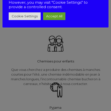
However, you may visit "Cookie Settings" to
provide a controlled consent.
Nous réalisons des chemisiers dans des formes classiques ou
fantaisies. Nous offrons une large gamme de tissus tels que le
Cookie Settings
Accept All
Voile de coton, la Viscose, le Polyester, le Lin Imprimé et le
Coton Imprimé.
Chemises pour enfants
Que vous cherchez a produire des chemises à manches
courtes pour l’été, une chemise indémodable en jean à
manches longues, l’incontournable chemise bucheron à
carreaux, n’hésitez pas à nous contacter.
Pyjama