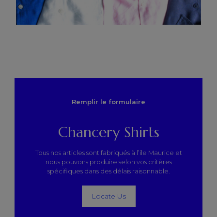
Remplir le formulaire
Chancery Shirts
Tous nos articles sont fabriqués à l’ile Maurice et
nous pouvons produire selon vos critères
spécifiques dans des délais raisonnable.
Locate Us