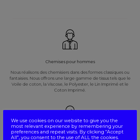
Chemises pour hommes
Nous réalisons des chemisiers dans des formes classiques ou
fantaisies. Nous offrons une large gamme de tissus tels que le
Voile de coton, la Viscose, le Polyester, le Lin Imprimé et le
Coton Imprimé.
We use cookies on our website to give you the
most relevant experience by remembering your
preferences and repeat visits. By clicking “Accept
All”, you consent to the use of ALL the cookies.
Chemises pour femmes