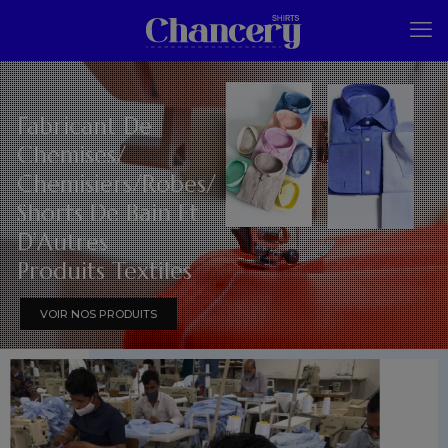
Fabricant De
Chemises/
Chemisiers/Robes/
Shorts De Bain Et
D’Autres
Produits Textiles
VOIR NOS PRODUITS