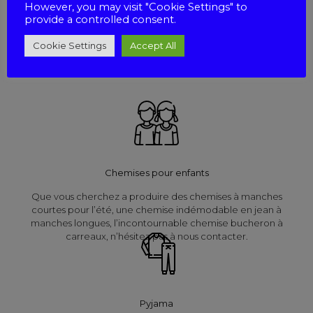
However, you may visit "Cookie Settings" to
provide a controlled consent.
Nous réalisons des chemisiers dans des formes classiques ou
fantaisies. Nous offrons une large gamme de tissus tels que le
Cookie Settings
Accept All
Voile de coton, la Viscose, le Polyester, le Lin Imprimé et le
Coton Imprimé.
Chemises pour enfants
Que vous cherchez a produire des chemises à manches
courtes pour l’été, une chemise indémodable en jean à
manches longues, l’incontournable chemise bucheron à
carreaux, n’hésitez pas à nous contacter.
Pyjama