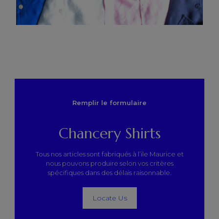
Remplir le formulaire
Chancery Shirts
Tous nos articles sont fabriqués à l’ile Maurice et
nous pouvons produire selon vos critères
spécifiques dans des délais raisonnable.
Locate Us