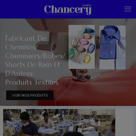
Fabricant De
Chemises/
Chemisiers/Robes/
Shorts De Bain Et
D’Autres
Produits Textiles
VOIR NOS PRODUITS