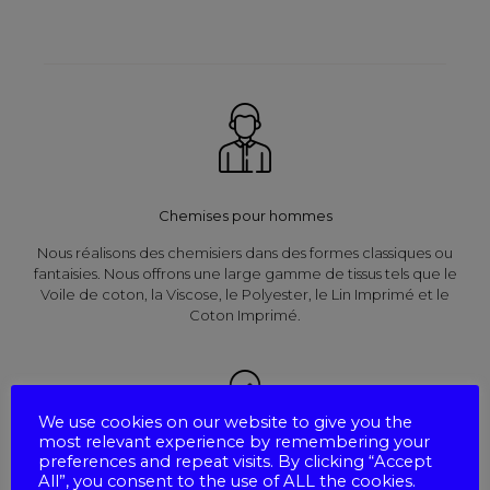
Chemises pour hommes
Nous réalisons des chemisiers dans des formes classiques ou
fantaisies. Nous offrons une large gamme de tissus tels que le
Voile de coton, la Viscose, le Polyester, le Lin Imprimé et le
Coton Imprimé.
We use cookies on our website to give you the
most relevant experience by remembering your
preferences and repeat visits. By clicking “Accept
All”, you consent to the use of ALL the cookies.
Chemises pour femmes